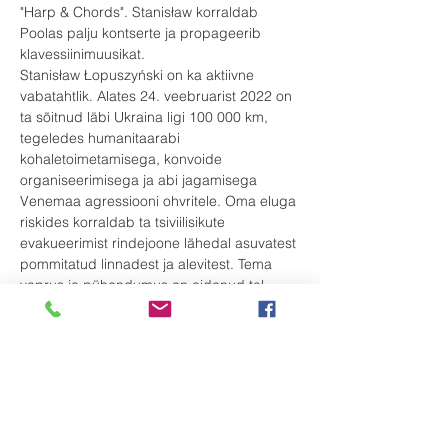
"Harp & Chords". Stanisław korraldab 
Poolas palju kontserte ja propageerib 
klavessiinimuusikat.
Stanisław Łopuszyński on ka aktiivne 
vabatahtlik. Alates 24. veebruarist 2022 on 
ta sõitnud läbi Ukraina ligi 100 000 km, 
tegeledes humanitaarabi 
kohaletoimetamisega, konvoide 
organiseerimisega ja abi jagamisega 
Venemaa agressiooni ohvritele. Oma eluga 
riskides korraldab ta tsiviilisikute 
evakueerimist rindejoone lähedal asuvatest 
pommitatud linnadest ja alevitest. Tema 
vaprus ja pühendumus on aidanud tal 
päästa ligi 200 inimest.
Käesoleval kontserdil kuuleme Johann 
Sebastian Bachi, Francois Couperini, Louis 
Couperini, Wilhelm Friedemann Bachi, 
Domenico Scarlatti ja 
Stanisław Łopuszyński enda 
improvisatsioone.