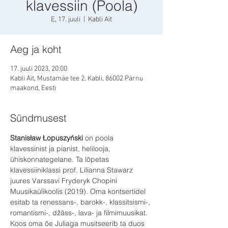
klavessiin (Poola)
E, 17. juuli
  |  
Kabli Ait
Aeg ja koht
17. juuli 2023, 20:00
Kabli Ait, Mustamäe tee 2, Kabli, 86002 Pärnu
maakond, Eesti
Sündmusest
Stanisław Łopuszyński
 on poola 
klavessinist ja pianist, helilooja, 
ühiskonnategelane. Ta lõpetas 
klavessiiniklassi prof. Lilianna Stawarz 
juures Varssavi Fryderyk Chopini 
Muusikaülikoolis (2019). Oma kontsertidel 
esitab ta renessans-, barokk-, klassitsismi-, 
romantismi-, džäss-, lava- ja filmimuusikat. 
Koos oma õe Juliaga musitseerib ta duos 