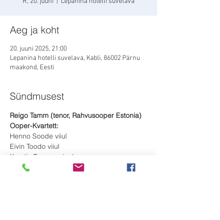
R, 20. juuni
  |  
Lepanina hotelli suvelava
Aeg ja koht
20. juuni 2025, 21:00
Lepanina hotelli suvelava, Kabli, 86002 Pärnu
maakond, Eesti
Sündmusest
Reigo Tamm (tenor, Rahvusooper Estonia)
Ooper-Kvartett:
Henno Soode viiul
Eivin Toodo viiul
Kerstin Tomson vioola
Mati Leibak tšello
Rohkem