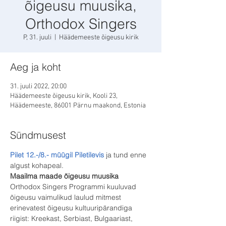
õigeusu muusika,
Orthodox Singers
P, 31. juuli
  |  
Häädemeeste õigeusu kirik
Aeg ja koht
31. juuli 2022, 20:00
Häädemeeste õigeusu kirik, Kooli 23,
Häädemeeste, 86001 Pärnu maakond, Estonia
Sündmusest
Pilet 12.-/8.- müügil Piletilevis
 ja tund enne 
algust kohapeal.
Maailma maade õigeusu muusika
Orthodox Singers Programmi kuuluvad 
õigeusu vaimulikud laulud mitmest 
erinevatest õigeusu kultuuripärandiga 
riigist: Kreekast, Serbiast, Bulgaariast, 