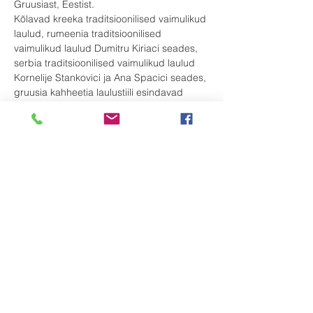
Gruusiast, Eestist.
Kõlavad kreeka traditsioonilised vaimulikud 
laulud, rumeenia traditsioonilised 
vaimulikud laulud Dumitru Kiriaci seades, 
serbia traditsioonilised vaimulikud laulud 
Kornelije Stankovici ja Ana Spacici seades, 
gruusia kahheetia laulustiili esindavad 
vaimulikud laulud, varajane vene 
mitmehäälsus, vaimulikud laulud munk-
preestrite seades ja õigeusu vaimulikud 
laulud eesti heliloojate sulest.
Enamik kavas esindatud vaimulikest 
teostest saab väga harva 
kontsertettekandel kuulata.
Ansamblist Orthodox Singers
Rohkem
Jaga